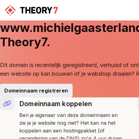
www.michielgaasterlan
Theory7.
Dit domein is recentelijk geregistreerd, verhuisd of 
een website op kan bouwen of je webshop draaien? R
Domeinnaam registreren
Domeinnaam koppelen
Ben je eigenaar van deze domeinnaam en
zie je je website nog niet? Het kan na het
koppelen aan een hostingpakket (of
verandering van de DNS) zo'n 4 uur duren