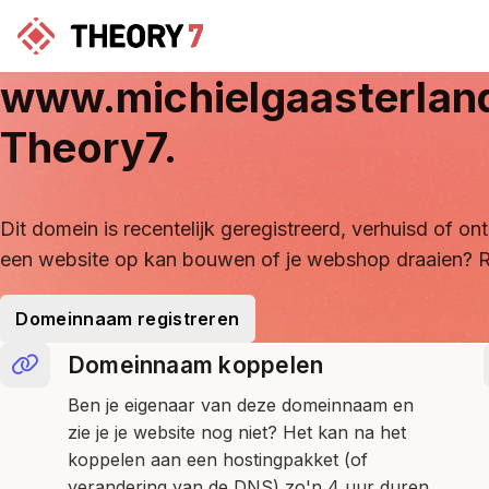
www.michielgaasterlan
Theory7.
Dit domein is recentelijk geregistreerd, verhuisd of 
een website op kan bouwen of je webshop draaien? R
Domeinnaam registreren
Domeinnaam koppelen
Ben je eigenaar van deze domeinnaam en
zie je je website nog niet? Het kan na het
koppelen aan een hostingpakket (of
verandering van de DNS) zo'n 4 uur duren