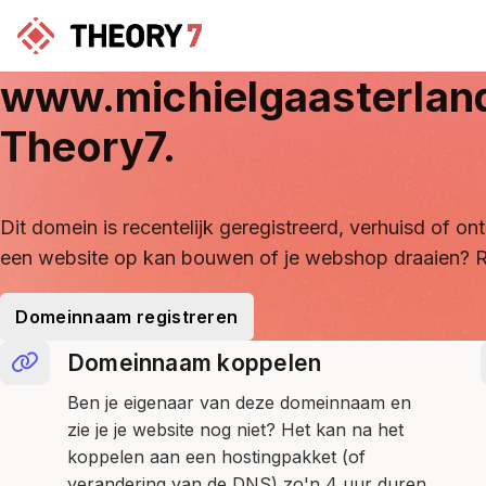
www.michielgaasterlan
Theory7.
Dit domein is recentelijk geregistreerd, verhuisd of 
een website op kan bouwen of je webshop draaien? R
Domeinnaam registreren
Domeinnaam koppelen
Ben je eigenaar van deze domeinnaam en
zie je je website nog niet? Het kan na het
koppelen aan een hostingpakket (of
verandering van de DNS) zo'n 4 uur duren