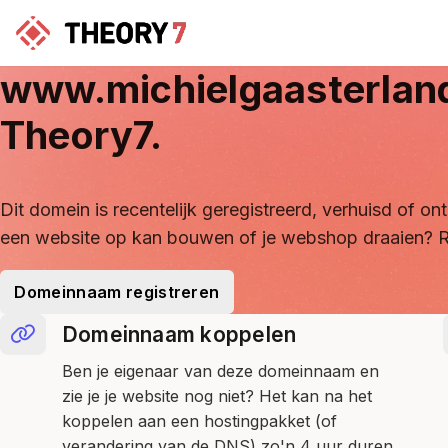
www.michielgaasterlan
Theory7.
Dit domein is recentelijk geregistreerd, verhuisd of 
een website op kan bouwen of je webshop draaien? R
Domeinnaam registreren
Domeinnaam koppelen
Ben je eigenaar van deze domeinnaam en
zie je je website nog niet? Het kan na het
koppelen aan een hostingpakket (of
verandering van de DNS) zo'n 4 uur duren