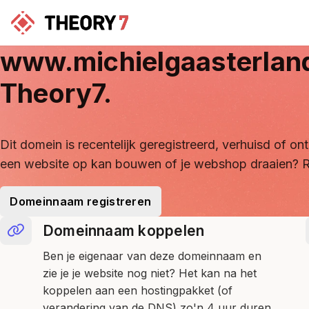
www.michielgaasterlan
Theory7.
Dit domein is recentelijk geregistreerd, verhuisd of 
een website op kan bouwen of je webshop draaien? R
Domeinnaam registreren
Domeinnaam koppelen
Ben je eigenaar van deze domeinnaam en
zie je je website nog niet? Het kan na het
koppelen aan een hostingpakket (of
verandering van de DNS) zo'n 4 uur duren