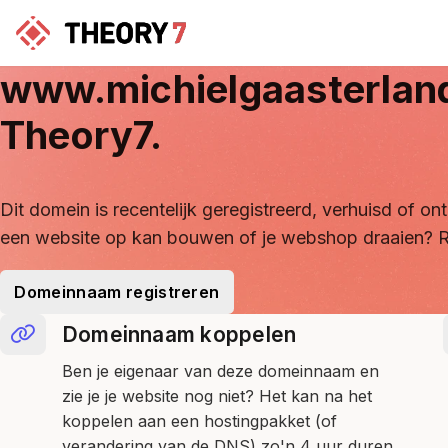
www.michielgaasterlan
Theory7.
Dit domein is recentelijk geregistreerd, verhuisd of 
een website op kan bouwen of je webshop draaien? R
Domeinnaam registreren
Domeinnaam koppelen
Ben je eigenaar van deze domeinnaam en
zie je je website nog niet? Het kan na het
koppelen aan een hostingpakket (of
verandering van de DNS) zo'n 4 uur duren