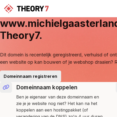
www.michielgaasterlan
Theory7.
Dit domein is recentelijk geregistreerd, verhuisd of 
een website op kan bouwen of je webshop draaien? R
Domeinnaam registreren
Domeinnaam koppelen
Ben je eigenaar van deze domeinnaam en
zie je je website nog niet? Het kan na het
koppelen aan een hostingpakket (of
verandering van de DNS) zo'n 4 uur duren