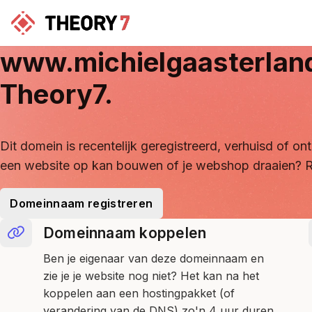
www.michielgaasterlan
Theory7.
Dit domein is recentelijk geregistreerd, verhuisd of 
een website op kan bouwen of je webshop draaien? R
Domeinnaam registreren
Domeinnaam koppelen
Ben je eigenaar van deze domeinnaam en
zie je je website nog niet? Het kan na het
koppelen aan een hostingpakket (of
verandering van de DNS) zo'n 4 uur duren