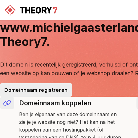
www.michielgaasterlan
Theory7.
Dit domein is recentelijk geregistreerd, verhuisd of 
een website op kan bouwen of je webshop draaien? R
Domeinnaam registreren
Domeinnaam koppelen
Ben je eigenaar van deze domeinnaam en
zie je je website nog niet? Het kan na het
koppelen aan een hostingpakket (of
verandering van de DNS) zo'n 4 uur duren