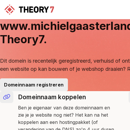
www.michielgaasterlan
Theory7.
Dit domein is recentelijk geregistreerd, verhuisd of 
een website op kan bouwen of je webshop draaien? R
Domeinnaam registreren
Domeinnaam koppelen
Ben je eigenaar van deze domeinnaam en
zie je je website nog niet? Het kan na het
koppelen aan een hostingpakket (of
verandering van de DNS) zo'n 4 uur duren