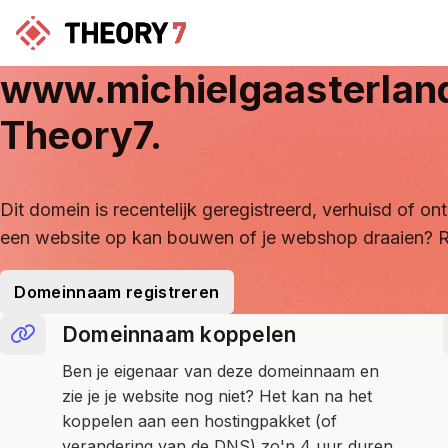
www.michielgaasterlan
Theory7.
Dit domein is recentelijk geregistreerd, verhuisd of 
een website op kan bouwen of je webshop draaien? R
Domeinnaam registreren
Domeinnaam koppelen
Ben je eigenaar van deze domeinnaam en
zie je je website nog niet? Het kan na het
koppelen aan een hostingpakket (of
verandering van de DNS) zo'n 4 uur duren