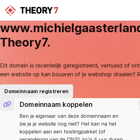
www.michielgaasterlan
Theory7.
Dit domein is recentelijk geregistreerd, verhuisd of 
een website op kan bouwen of je webshop draaien? R
Domeinnaam registreren
Domeinnaam koppelen
Ben je eigenaar van deze domeinnaam en
zie je je website nog niet? Het kan na het
koppelen aan een hostingpakket (of
verandering van de DNS) zo'n 4 uur duren