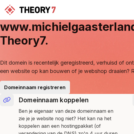
www.michielgaasterlan
Theory7.
Dit domein is recentelijk geregistreerd, verhuisd of 
een website op kan bouwen of je webshop draaien? R
Domeinnaam registreren
Domeinnaam koppelen
Ben je eigenaar van deze domeinnaam en
zie je je website nog niet? Het kan na het
koppelen aan een hostingpakket (of
verandering van de DNS) zo'n 4 uur duren