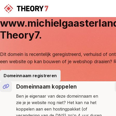
www.michielgaasterlan
Theory7.
Dit domein is recentelijk geregistreerd, verhuisd of 
een website op kan bouwen of je webshop draaien? R
Domeinnaam registreren
Domeinnaam koppelen
Ben je eigenaar van deze domeinnaam en
zie je je website nog niet? Het kan na het
koppelen aan een hostingpakket (of
verandering van de DNS) zo'n 4 uur duren